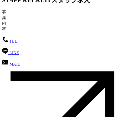
STAFF RECRUIT
スタッフ求人
募
集
内
容
TEL
LINE
MAIL